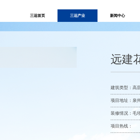
三远首页
三远产业
新闻中心
远建
建筑类型：高
项目地址：泉
装修情况：毛
项目热线：