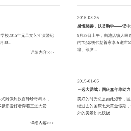
2015-03-25
感悟慈善，扶贫助学——记中远
学校2015年元旦文艺汇演暨纪
9月29日上午，由池店镇人
0...
的“纪念明代慈善家李五逝世5
籍、颁发...
详细内容>>>
2015-01-05
三远大爱城：国庆嘉年华助力 5
从各式雕像到数百种珍奇树木，
美好的时光总是如此短暂，国
众多摄影爱好者奔着三远大爱
经过去的国庆七天黄金假期，
外的美景如此妖娆...
详细内容>>>