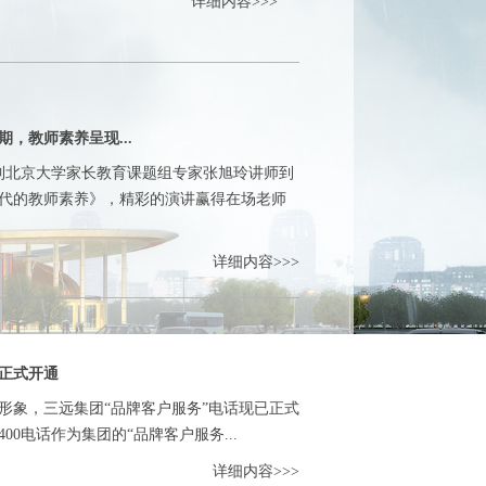
详细内容>>>
，教师素养呈现...
请到北京大学家长教育课题组专家张旭玲讲师到
代的教师素养》，精彩的演讲赢得在场老师
详细内容>>>
话正式开通
形象，三远集团“品牌客户服务”电话现已正式
。 400电话作为集团的“品牌客户服务...
详细内容>>>