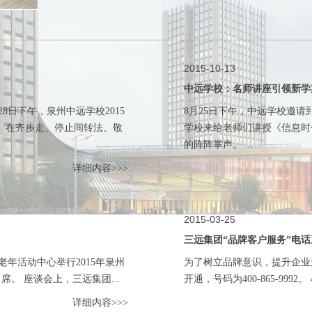
2015-10-13
中远学校：名师讲座引领新学期
8日下午，泉州中远学校2015
8月25日下午，中远学校邀
 在齐步走、停止间转法、敬
学校来给老师们讲授《信息时
的阵阵掌声。 ...
详细内容>>>
2015-03-25
三远集团“品牌客户服务”电
老年活动中心举行2015年泉州
为了树立品牌意识，提升企业
。 座谈会上，三远集团...
开通，号码为400-865-9992
详细内容>>>